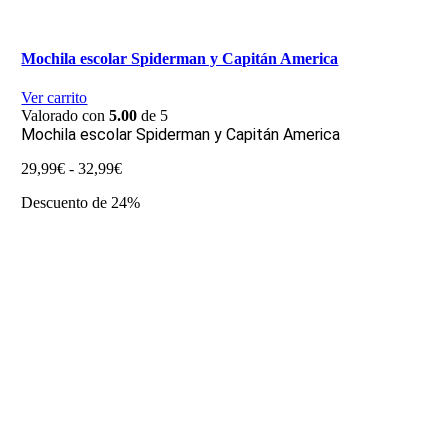
Mochila escolar Spiderman y Capitán America
Ver carrito
Valorado con
5.00
de 5
Mochila escolar Spiderman y Capitán America
Rango
29,99
€
-
32,99
€
de
Descuento de 24%
precios:
desde
29,99€
hasta
32,99€