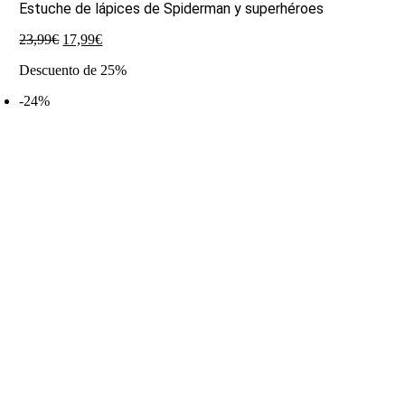
Estuche de lápices de Spiderman y superhéroes
El
El
23,99
€
17,99
€
precio
precio
Descuento de 25%
original
actual
era:
es:
-24%
23,99€.
17,99€.