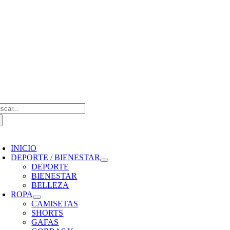
Saltar
al
contenido
scar:
oggle
avigation
INICIO
DEPORTE / BIENESTAR
DEPORTE
BIENESTAR
BELLEZA
ROPA
CAMISETAS
SHORTS
GAFAS