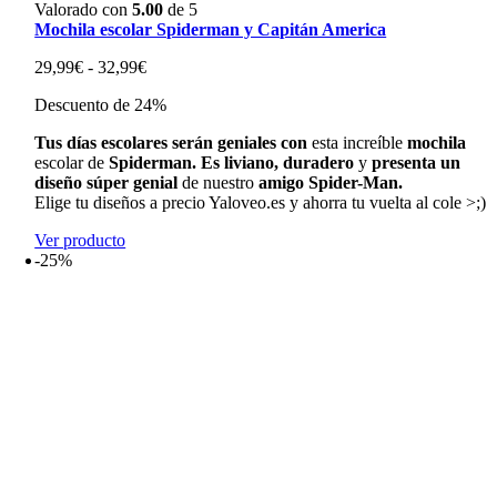
Valorado con
5.00
de 5
Mochila escolar Spiderman y Capitán America
Rango
29,99
€
-
32,99
€
de
Descuento de 24%
precios:
desde
Tus
días
escolares
serán
geniales
con
esta
increíble
mochila
29,99€
escolar
de
Spiderman.
Es
liviano,
duradero
y
presenta
un
hasta
diseño
súper
genial
de
nuestro
amigo
Spider-Man.
32,99€
Elige tu diseños a precio Yaloveo.es y ahorra tu vuelta al cole >;)
Ver producto
-25%