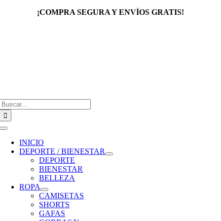
Saltar
¡COMPRA SEGURA Y ENVÍOS GRATIS!
al
contenido
Buscar:
Toggle
Navigation
INICIO
DEPORTE / BIENESTAR
DEPORTE
BIENESTAR
BELLEZA
ROPA
CAMISETAS
SHORTS
GAFAS