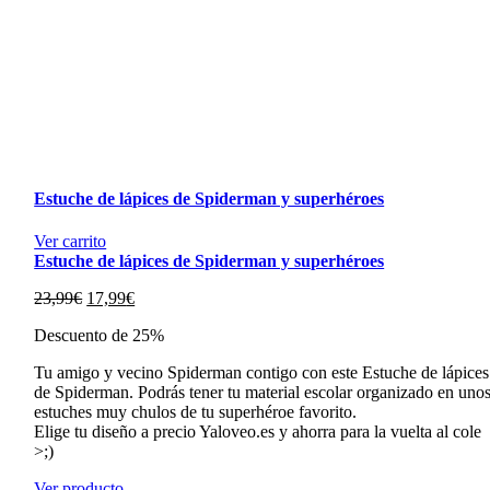
Estuche de lápices de Spiderman y superhéroes
Ver carrito
Estuche de lápices de Spiderman y superhéroes
El
El
23,99
€
17,99
€
precio
precio
Descuento de 25%
original
actual
era:
es:
Tu amigo y vecino Spiderman contigo con este Estuche de lápices
23,99€.
17,99€.
de Spiderman. Podrás tener tu material escolar organizado en uno
estuches muy chulos de tu superhéroe favorito.
Elige tu diseño a precio Yaloveo.es y ahorra para la vuelta al cole
>;)
Ver producto