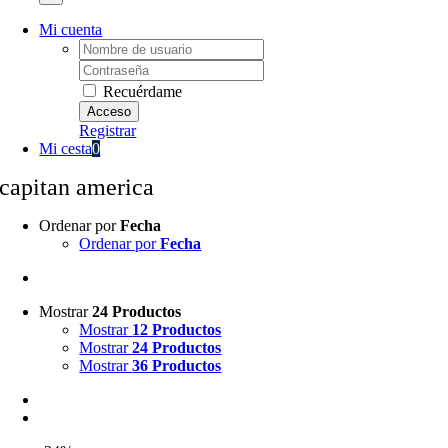
Mi cuenta
Username:
Password:
Recuérdame
Registrar
Mi cesta
0
capitan america
Ordenar por
Fecha
Ordenar por
Fecha
Mostrar
24 Productos
Mostrar
12 Productos
Mostrar
24 Productos
Mostrar
36 Productos