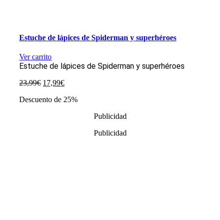
Estuche de lápices de Spiderman y superhéroes
Ver carrito
Estuche de lápices de Spiderman y superhéroes
El
El
23,99
€
17,99
€
precio
precio
Descuento de 25%
original
actual
era:
es:
Publicidad
23,99€.
17,99€.
Publicidad