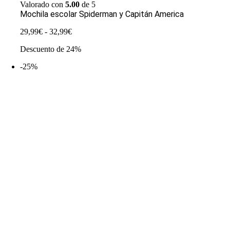
Valorado con
5.00
de 5
Mochila escolar Spiderman y Capitán America
Rango
29,99
€
-
32,99
€
de
Descuento de 24%
precios:
desde
-25%
29,99€
hasta
32,99€