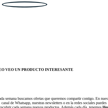
EO VEO UN PRODUCTO INTERESANTE
da semana buscamos ofertas que queremos compartir contigo. En nues
canal de Whatsapp, nuestras newsletters o en la redes sociales puedes
escubrir cada semana nuevos productos. Además cada día, tenemos
Ho