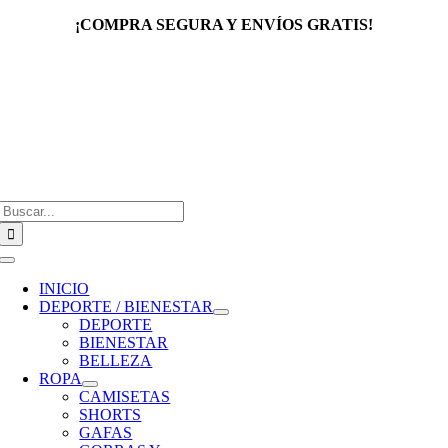
Saltar
¡COMPRA SEGURA Y ENVÍOS GRATIS!
al
contenido
Buscar:
Toggle
Navigation
INICIO
DEPORTE / BIENESTAR
DEPORTE
BIENESTAR
BELLEZA
ROPA
CAMISETAS
SHORTS
GAFAS