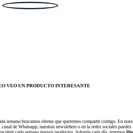
EO VEO UN PRODUCTO INTERESANTE
da semana buscamos ofertas que queremos compartir contigo. En nues
canal de Whatsapp, nuestras newsletters o en la redes sociales puedes
escubrir cada semana nuevos productos. Además cada día, tenemos
Ho