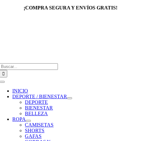
Saltar
¡COMPRA SEGURA Y ENVÍOS GRATIS!
al
contenido
Buscar:
Toggle
Navigation
INICIO
DEPORTE / BIENESTAR
DEPORTE
BIENESTAR
BELLEZA
ROPA
CAMISETAS
SHORTS
GAFAS