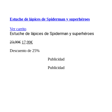
Estuche de lápices de Spiderman y superhéroes
Ver carrito
Estuche de lápices de Spiderman y superhéroes
El
El
23,99
€
17,99
€
precio
precio
Descuento de 25%
original
actual
era:
es:
Publicidad
23,99€.
17,99€.
Publicidad