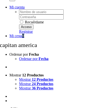
Mi cuenta
Username:
Password:
Recuérdame
Registrar
Mi cesta
0
capitan america
Ordenar por
Fecha
Ordenar por
Fecha
Mostrar
12 Productos
Mostrar
12 Productos
Mostrar
24 Productos
Mostrar
36 Productos