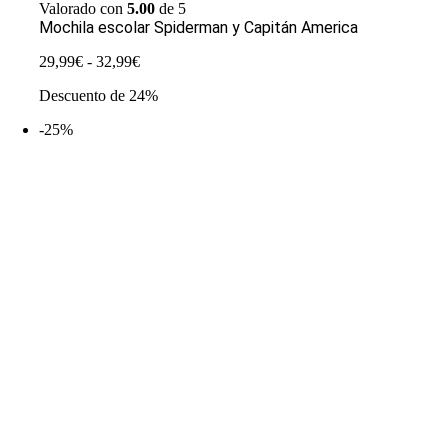
Valorado con
5.00
de 5
Mochila escolar Spiderman y Capitán America
Rango
29,99
€
-
32,99
€
de
Descuento de 24%
precios:
desde
-25%
29,99€
hasta
32,99€