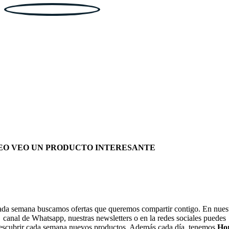
EO VEO UN PRODUCTO INTERESANTE
da semana buscamos ofertas que queremos compartir contigo. En nues
canal de Whatsapp, nuestras newsletters o en la redes sociales puedes
escubrir cada semana nuevos productos. Además cada día, tenemos
Ho