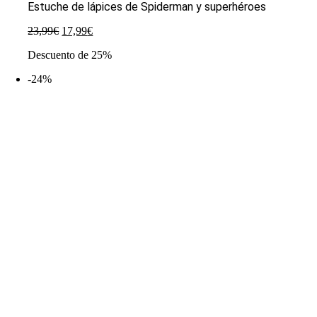
Estuche de lápices de Spiderman y superhéroes
El
El
23,99
€
17,99
€
precio
precio
Descuento de 25%
original
actual
era:
es:
-24%
23,99€.
17,99€.