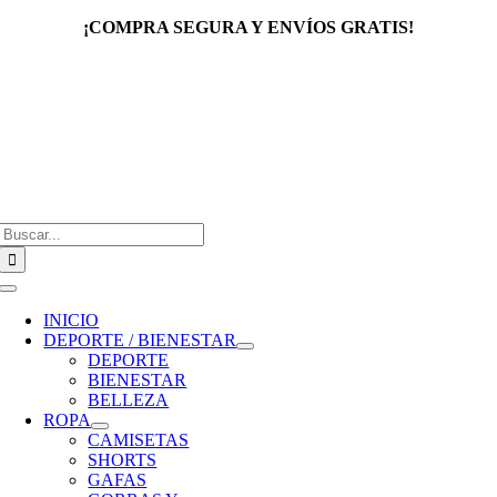
Saltar
¡COMPRA SEGURA Y ENVÍOS GRATIS!
al
contenido
Buscar:
Toggle
Navigation
INICIO
DEPORTE / BIENESTAR
DEPORTE
BIENESTAR
BELLEZA
ROPA
CAMISETAS
SHORTS
GAFAS