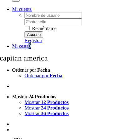
Mi cuenta
Username:
Password:
Recuérdame
Registrar
Mi cesta
0
capitan america
Ordenar por
Fecha
Ordenar por
Fecha
Mostrar
24 Productos
Mostrar
12 Productos
Mostrar
24 Productos
Mostrar
36 Productos