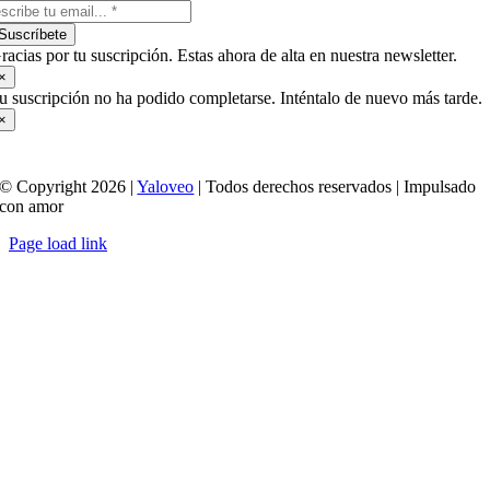
Suscríbete
racias por tu suscripción. Estas ahora de alta en nuestra newsletter.
×
u suscripción no ha podido completarse. Inténtalo de nuevo más tarde.
×
© Copyright 2026 |
Yaloveo
| Todos derechos reservados | Impulsado
con amor
Page load link
Ir
a
Arriba