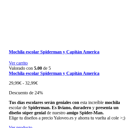
Mochila escolar Spiderman y Capitán America
Ver carrito
Valorado con
5.00
de 5
Mochila escolar Spiderman y Capitán America
Rango
29,99
€
-
32,99
€
de
Descuento de 24%
precios:
desde
Tus
días
escolares
serán
geniales
con
esta
increíble
mochila
29,99€
escolar
de
Spiderman.
Es
liviano,
duradero
y
presenta
un
hasta
diseño
súper
genial
de
nuestro
amigo
Spider-Man.
32,99€
Elige tu diseños a precio Yaloveo.es y ahorra tu vuelta al cole >;)
Ver producto