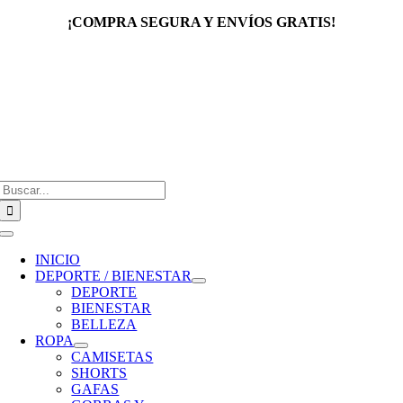
Saltar
¡COMPRA SEGURA Y ENVÍOS GRATIS!
al
contenido
Buscar:
Toggle
Navigation
INICIO
DEPORTE / BIENESTAR
DEPORTE
BIENESTAR
BELLEZA
ROPA
CAMISETAS
SHORTS
GAFAS