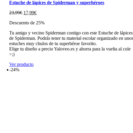
Estuche de lápices de Spiderman y superhéroes
El
El
23,99
€
17,99
€
precio
precio
Descuento de 25%
original
actual
era:
es:
Tu amigo y vecino Spiderman contigo con este Estuche de lápices
23,99€.
17,99€.
de Spiderman. Podrás tener tu material escolar organizado en uno
estuches muy chulos de tu superhéroe favorito.
Elige tu diseño a precio Yaloveo.es y ahorra para la vuelta al cole
>;)
Ver producto
-24%