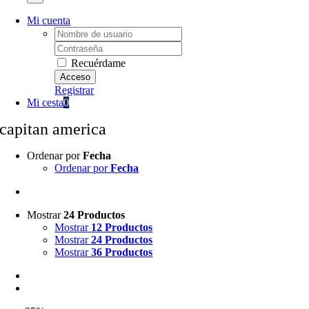
Mi cuenta
Username:
Password:
Recuérdame
Registrar
Mi cesta
0
capitan america
Ordenar por
Fecha
Ordenar por
Fecha
Mostrar
24 Productos
Mostrar
12 Productos
Mostrar
24 Productos
Mostrar
36 Productos