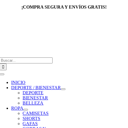
Saltar
¡COMPRA SEGURA Y ENVÍOS GRATIS!
al
contenido
Buscar:
Toggle
Navigation
INICIO
DEPORTE / BIENESTAR
DEPORTE
BIENESTAR
BELLEZA
ROPA
CAMISETAS
SHORTS
GAFAS