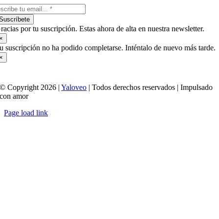
Suscríbete
racias por tu suscripción. Estas ahora de alta en nuestra newsletter.
×
u suscripción no ha podido completarse. Inténtalo de nuevo más tarde.
×
© Copyright 2026 |
Yaloveo
| Todos derechos reservados | Impulsado
con amor
Page load link
Ir
a
Arriba