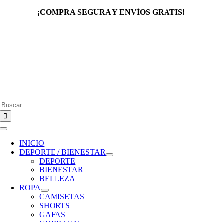
Saltar
¡COMPRA SEGURA Y ENVÍOS GRATIS!
al
contenido
Buscar:
Toggle
Navigation
INICIO
DEPORTE / BIENESTAR
DEPORTE
BIENESTAR
BELLEZA
ROPA
CAMISETAS
SHORTS
GAFAS