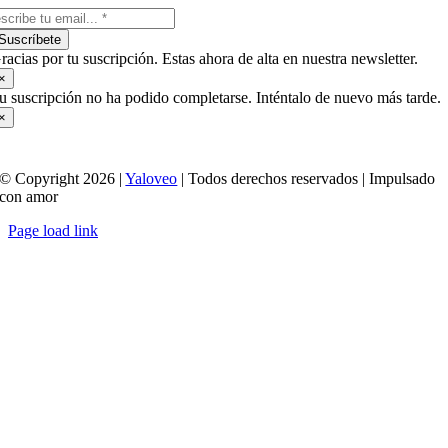
Suscríbete
racias por tu suscripción. Estas ahora de alta en nuestra newsletter.
×
u suscripción no ha podido completarse. Inténtalo de nuevo más tarde.
×
© Copyright 2026 |
Yaloveo
| Todos derechos reservados | Impulsado
con amor
Page load link
Ir
a
Arriba