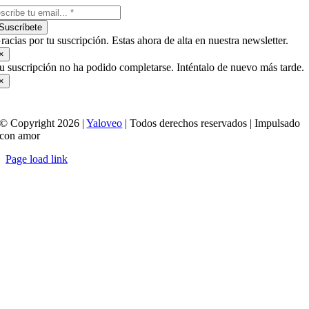
Suscríbete
racias por tu suscripción. Estas ahora de alta en nuestra newsletter.
×
u suscripción no ha podido completarse. Inténtalo de nuevo más tarde.
×
© Copyright 2026 |
Yaloveo
| Todos derechos reservados | Impulsado
con amor
Page load link
Ir
a
Arriba