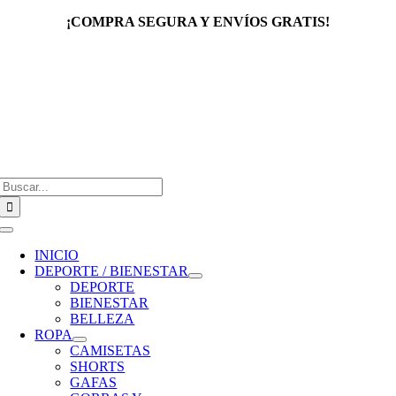
Saltar
¡COMPRA SEGURA Y ENVÍOS GRATIS!
al
contenido
Buscar:
Toggle
Navigation
INICIO
DEPORTE / BIENESTAR
DEPORTE
BIENESTAR
BELLEZA
ROPA
CAMISETAS
SHORTS
GAFAS