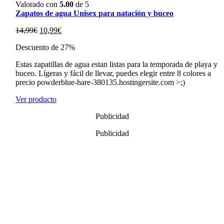
Valorado con
5.00
de 5
Zapatos de agua Unisex para natación y buceo
El
El
14,99
€
10,99
€
precio
precio
Descuento de 27%
original
actual
era:
es:
Estas zapatillas de agua estan listas para la temporada de playa y
14,99€.
10,99€.
buceo. Lígeras y fácil de llevar, puedes elegir entre 8 colores a
precio powderblue-hare-380135.hostingersite.com >;)
Ver producto
Publicidad
Publicidad