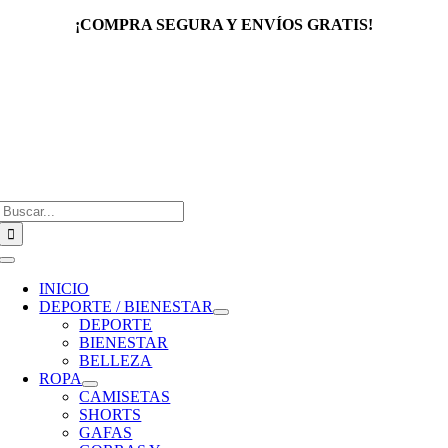
Saltar
¡COMPRA SEGURA Y ENVÍOS GRATIS!
al
contenido
Buscar:
Toggle
Navigation
INICIO
DEPORTE / BIENESTAR
DEPORTE
BIENESTAR
BELLEZA
ROPA
CAMISETAS
SHORTS
GAFAS