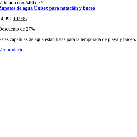
Valorado con
5.00
de 5
Zapatos de agua Unisex para natación y buceo
El
El
14,99
€
10,99
€
precio
precio
Descuento de 27%
original
actual
era:
es:
Estas zapatillas de agua estan listas para la temporada de playa y buceo.
14,99€.
10,99€.
Ver producto