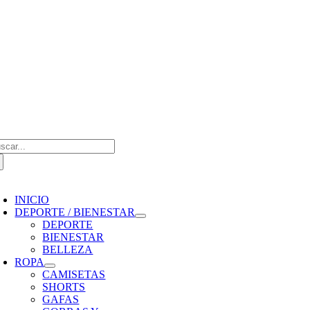
Saltar
al
contenido
scar:
oggle
avigation
INICIO
DEPORTE / BIENESTAR
DEPORTE
BIENESTAR
BELLEZA
ROPA
CAMISETAS
SHORTS
GAFAS