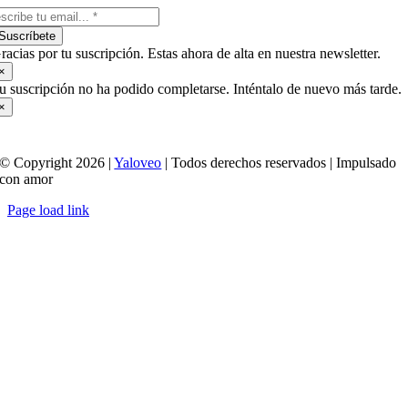
Suscríbete
racias por tu suscripción. Estas ahora de alta en nuestra newsletter.
×
u suscripción no ha podido completarse. Inténtalo de nuevo más tarde.
×
© Copyright 2026 |
Yaloveo
| Todos derechos reservados | Impulsado
con amor
Page load link
Ir
a
Arriba