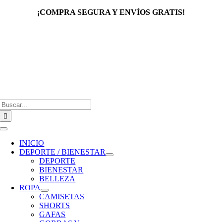
Saltar
¡COMPRA SEGURA Y ENVÍOS GRATIS!
al
contenido
Buscar:
Toggle
Navigation
INICIO
DEPORTE / BIENESTAR
DEPORTE
BIENESTAR
BELLEZA
ROPA
CAMISETAS
SHORTS
GAFAS