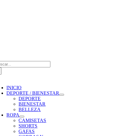
Saltar
al
contenido
scar:
oggle
avigation
INICIO
DEPORTE / BIENESTAR
DEPORTE
BIENESTAR
BELLEZA
ROPA
CAMISETAS
SHORTS
GAFAS