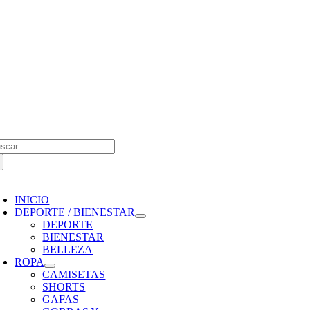
Saltar
al
contenido
scar:
oggle
avigation
INICIO
DEPORTE / BIENESTAR
DEPORTE
BIENESTAR
BELLEZA
ROPA
CAMISETAS
SHORTS
GAFAS