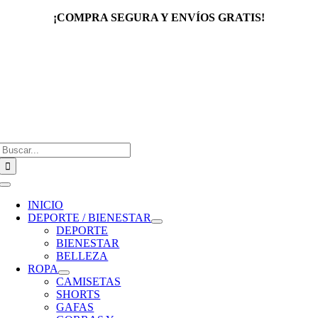
Saltar
¡COMPRA SEGURA Y ENVÍOS GRATIS!
al
contenido
Buscar:
Toggle
Navigation
INICIO
DEPORTE / BIENESTAR
DEPORTE
BIENESTAR
BELLEZA
ROPA
CAMISETAS
SHORTS
GAFAS