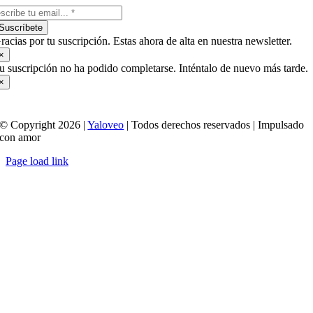
Suscríbete
racias por tu suscripción. Estas ahora de alta en nuestra newsletter.
×
u suscripción no ha podido completarse. Inténtalo de nuevo más tarde.
×
© Copyright 2026 |
Yaloveo
| Todos derechos reservados | Impulsado
con amor
Page load link
Ir
a
Arriba