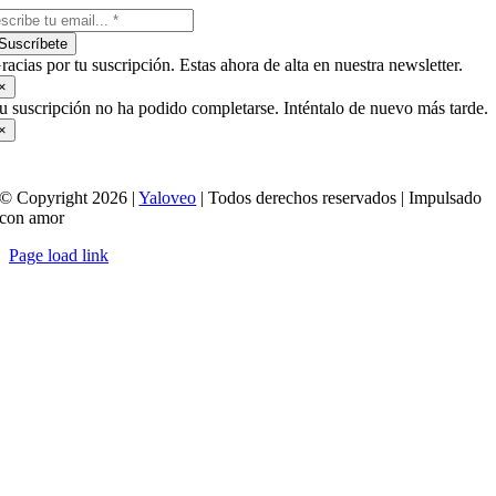
Suscríbete
racias por tu suscripción. Estas ahora de alta en nuestra newsletter.
×
u suscripción no ha podido completarse. Inténtalo de nuevo más tarde.
×
© Copyright 2026 |
Yaloveo
| Todos derechos reservados | Impulsado
con amor
Page load link
Ir
a
Arriba