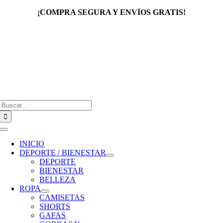
Saltar
¡COMPRA SEGURA Y ENVÍOS GRATIS!
al
contenido
Buscar:
Toggle
Navigation
INICIO
DEPORTE / BIENESTAR
DEPORTE
BIENESTAR
BELLEZA
ROPA
CAMISETAS
SHORTS
GAFAS