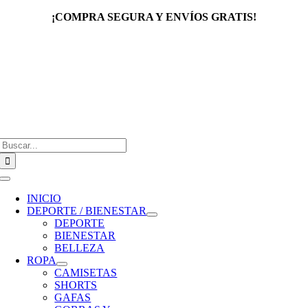
Saltar
¡COMPRA SEGURA Y ENVÍOS GRATIS!
al
contenido
Buscar:
Toggle
Navigation
INICIO
DEPORTE / BIENESTAR
DEPORTE
BIENESTAR
BELLEZA
ROPA
CAMISETAS
SHORTS
GAFAS