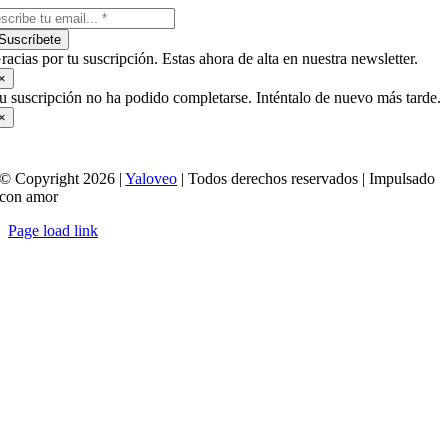
Suscríbete
racias por tu suscripción. Estas ahora de alta en nuestra newsletter.
×
u suscripción no ha podido completarse. Inténtalo de nuevo más tarde.
×
© Copyright 2026 |
Yaloveo
| Todos derechos reservados | Impulsado
con amor
Page load link
Ir
a
Arriba