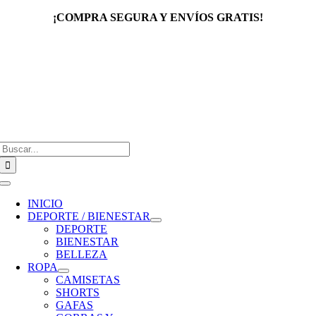
Saltar
¡COMPRA SEGURA Y ENVÍOS GRATIS!
al
contenido
Buscar:
Toggle
Navigation
INICIO
DEPORTE / BIENESTAR
DEPORTE
BIENESTAR
BELLEZA
ROPA
CAMISETAS
SHORTS
GAFAS