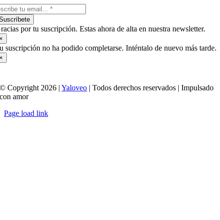
Suscríbete
racias por tu suscripción. Estas ahora de alta en nuestra newsletter.
×
u suscripción no ha podido completarse. Inténtalo de nuevo más tarde.
×
© Copyright 2026 |
Yaloveo
| Todos derechos reservados | Impulsado
con amor
Page load link
Ir
a
Arriba