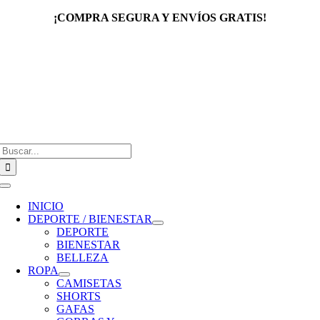
Saltar
¡COMPRA SEGURA Y ENVÍOS GRATIS!
al
contenido
Buscar:
Toggle
Navigation
INICIO
DEPORTE / BIENESTAR
DEPORTE
BIENESTAR
BELLEZA
ROPA
CAMISETAS
SHORTS
GAFAS