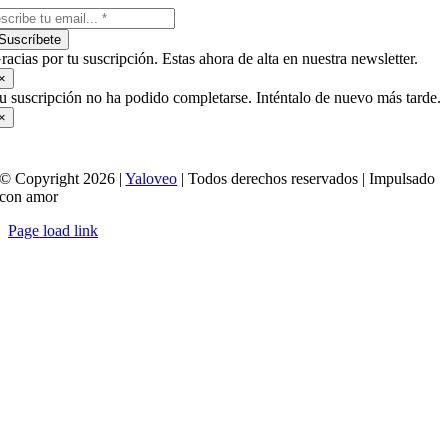
Suscríbete
racias por tu suscripción. Estas ahora de alta en nuestra newsletter.
×
u suscripción no ha podido completarse. Inténtalo de nuevo más tarde.
×
© Copyright 2026 |
Yaloveo
| Todos derechos reservados | Impulsado
con amor
Page load link
Ir
a
Arriba