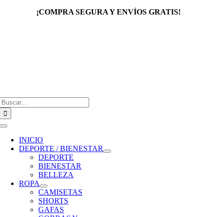
Saltar
¡COMPRA SEGURA Y ENVÍOS GRATIS!
al
contenido
Buscar:
Toggle
Navigation
INICIO
DEPORTE / BIENESTAR
DEPORTE
BIENESTAR
BELLEZA
ROPA
CAMISETAS
SHORTS
GAFAS