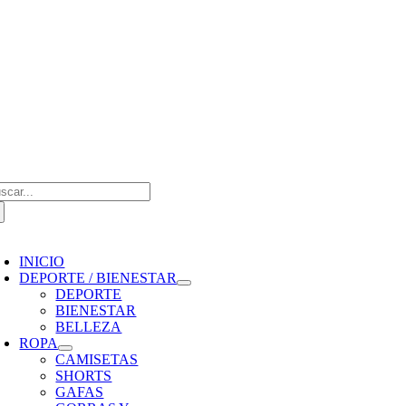
Saltar
al
contenido
scar:
oggle
avigation
INICIO
DEPORTE / BIENESTAR
DEPORTE
BIENESTAR
BELLEZA
ROPA
CAMISETAS
SHORTS
GAFAS