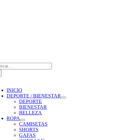
Saltar
al
contenido
scar:
oggle
avigation
INICIO
DEPORTE / BIENESTAR
DEPORTE
BIENESTAR
BELLEZA
ROPA
CAMISETAS
SHORTS
GAFAS