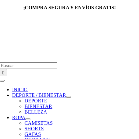
Saltar
¡COMPRA SEGURA Y ENVÍOS GRATIS!
al
contenido
Buscar:
Toggle
Navigation
INICIO
DEPORTE / BIENESTAR
DEPORTE
BIENESTAR
BELLEZA
ROPA
CAMISETAS
SHORTS
GAFAS