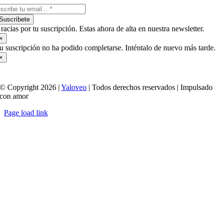
Suscríbete
racias por tu suscripción. Estas ahora de alta en nuestra newsletter.
×
u suscripción no ha podido completarse. Inténtalo de nuevo más tarde.
×
© Copyright 2026 |
Yaloveo
| Todos derechos reservados | Impulsado
con amor
Page load link
Ir
a
Arriba