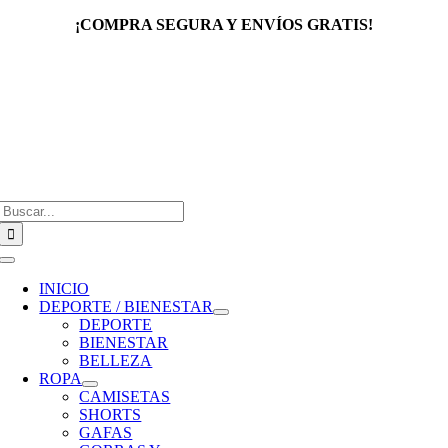
Saltar
¡COMPRA SEGURA Y ENVÍOS GRATIS!
al
contenido
Buscar:
Toggle
Navigation
INICIO
DEPORTE / BIENESTAR
DEPORTE
BIENESTAR
BELLEZA
ROPA
CAMISETAS
SHORTS
GAFAS