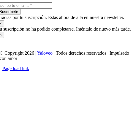
Suscríbete
racias por tu suscripción. Estas ahora de alta en nuestra newsletter.
×
u suscripción no ha podido completarse. Inténtalo de nuevo más tarde.
×
© Copyright 2026 |
Yaloveo
| Todos derechos reservados | Impulsado
con amor
Page load link
Ir
a
Arriba