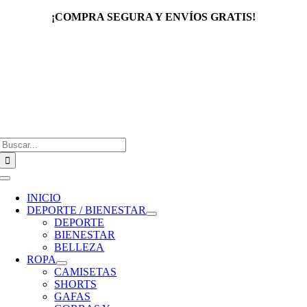
Saltar
¡COMPRA SEGURA Y ENVÍOS GRATIS!
al
contenido
Buscar:
Toggle
Navigation
INICIO
DEPORTE / BIENESTAR
DEPORTE
BIENESTAR
BELLEZA
ROPA
CAMISETAS
SHORTS
GAFAS