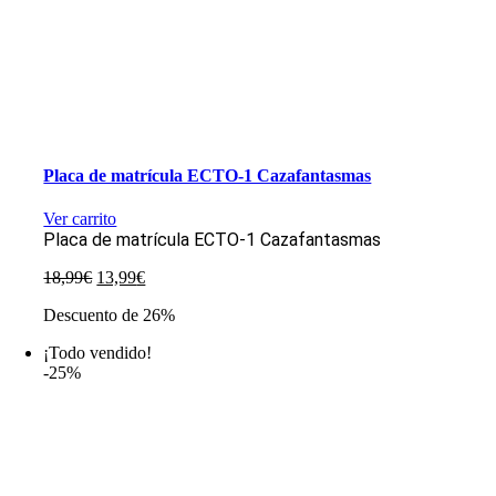
Placa de matrícula ECTO-1 Cazafantasmas
Ver carrito
Placa de matrícula ECTO-1 Cazafantasmas
El
El
18,99
€
13,99
€
precio
precio
Descuento de 26%
original
actual
era:
es:
¡Todo vendido!
18,99€.
13,99€.
-25%