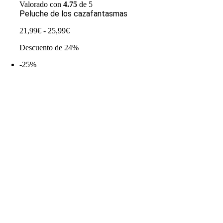
Valorado con
4.75
de 5
Peluche de los cazafantasmas
Rango
21,99
€
-
25,99
€
de
Descuento de 24%
precios:
desde
-25%
21,99€
hasta
25,99€