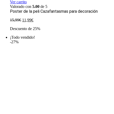
Ver carrito
Valorado con
5.00
de 5
Poster de la peli Cazafantasmas para decoración
El
El
15,99
€
11,99
€
precio
precio
Descuento de 25%
original
actual
era:
es:
¡Todo vendido!
15,99€.
11,99€.
-27%