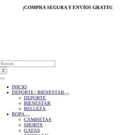
Saltar
¡COMPRA SEGURA Y ENVÍOS GRATIS!
al
contenido
Buscar:
Toggle
Navigation
INICIO
DEPORTE / BIENESTAR
DEPORTE
BIENESTAR
BELLEZA
ROPA
CAMISETAS
SHORTS
GAFAS