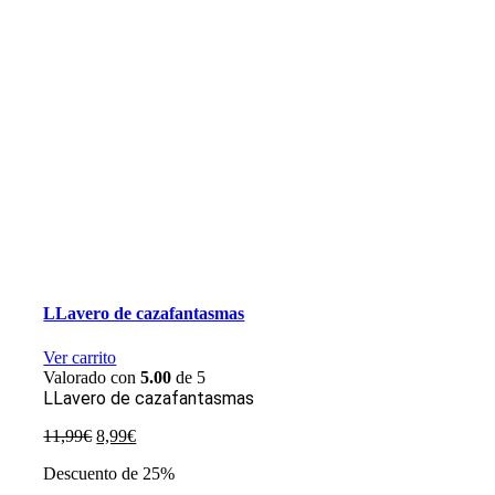
LLavero de cazafantasmas
Ver carrito
Valorado con
5.00
de 5
LLavero de cazafantasmas
El
El
11,99
€
8,99
€
precio
precio
Descuento de 25%
original
actual
era:
es: