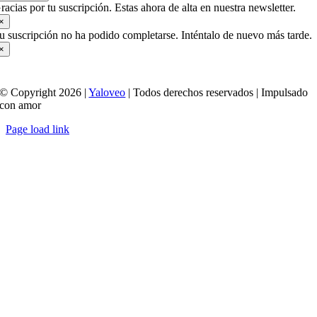
racias por tu suscripción. Estas ahora de alta en nuestra newsletter.
×
u suscripción no ha podido completarse. Inténtalo de nuevo más tarde.
×
© Copyright 2026 |
Yaloveo
| Todos derechos reservados | Impulsado
con amor
Page load link
Ir
a
Arriba