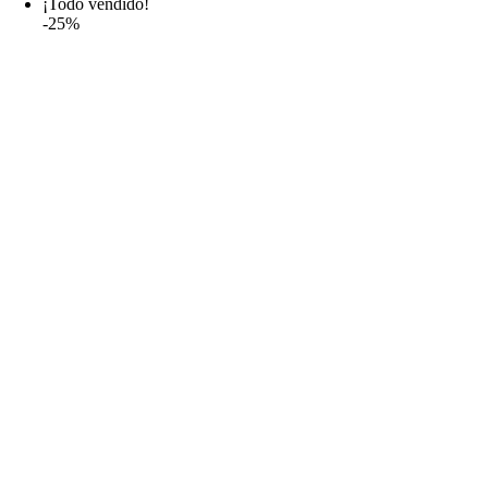
¡Todo vendido!
19,99€
-25%
hasta
38,99€