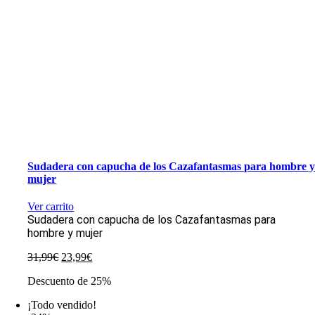
Sudadera con capucha de los Cazafantasmas para hombre 
mujer
Ver carrito
Sudadera con capucha de los Cazafantasmas para
hombre y mujer
El
El
31,99
€
23,99
€
precio
precio
Descuento de 25%
original
actual
era:
es:
¡Todo vendido!
31,99€.
23,99€.