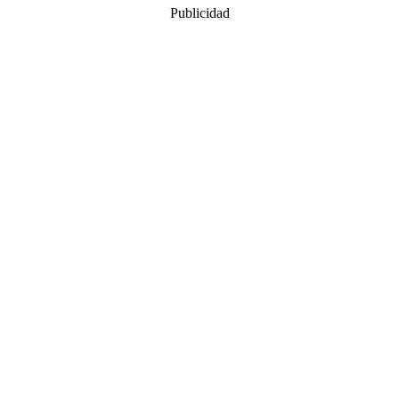
Publicidad
21,99€
hasta
25,99€