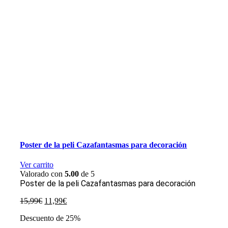
Poster de la peli Cazafantasmas para decoración
Ver carrito
Valorado con
5.00
de 5
Poster de la peli Cazafantasmas para decoración
El
El
15,99
€
11,99
€
precio
precio
Descuento de 25%
original
actual
era:
es: