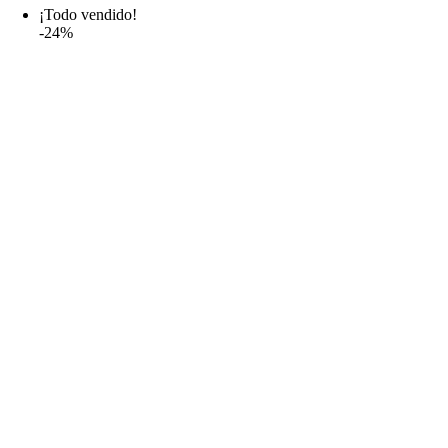
¡Todo vendido!
15,99€.
11,99€.
-24%