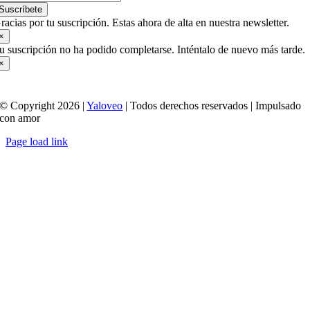
Suscríbete
racias por tu suscripción. Estas ahora de alta en nuestra newsletter.
×
u suscripción no ha podido completarse. Inténtalo de nuevo más tarde.
×
© Copyright 2026 |
Yaloveo
| Todos derechos reservados | Impulsado
con amor
Page load link
Ir
a
Arriba