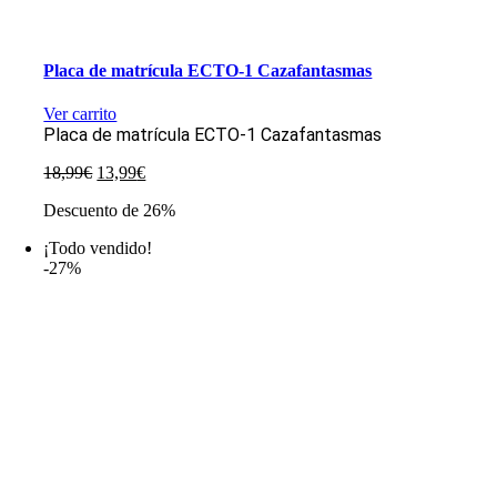
Placa de matrícula ECTO-1 Cazafantasmas
Ver carrito
Placa de matrícula ECTO-1 Cazafantasmas
El
El
18,99
€
13,99
€
precio
precio
Descuento de 26%
original
actual
era:
es:
¡Todo vendido!
18,99€.
13,99€.
-27%