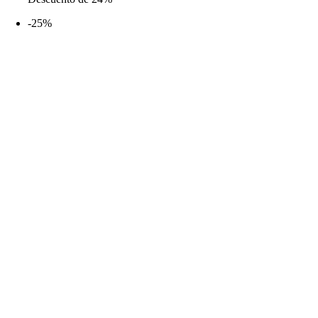
desde
-25%
19,99€
hasta
38,99€