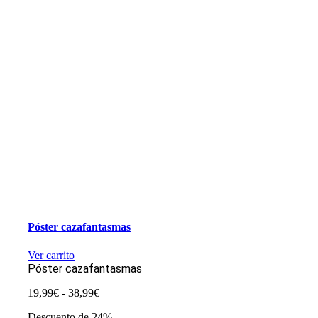
Póster cazafantasmas
Ver carrito
Póster cazafantasmas
Rango
19,99
€
-
38,99
€
de
Descuento de 24%
precios: