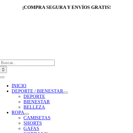
Saltar
¡COMPRA SEGURA Y ENVÍOS GRATIS!
al
contenido
Buscar:
Toggle
Navigation
INICIO
DEPORTE / BIENESTAR
DEPORTE
BIENESTAR
BELLEZA
ROPA
CAMISETAS
SHORTS
GAFAS