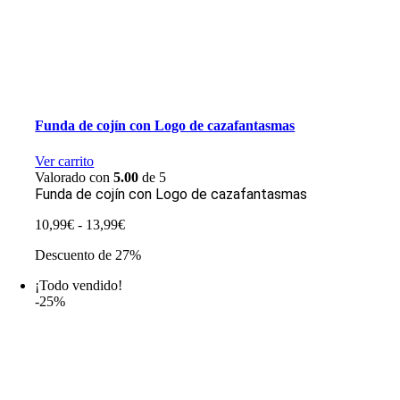
Funda de cojín con Logo de cazafantasmas
Ver carrito
Valorado con
5.00
de 5
Funda de cojín con Logo de cazafantasmas
Rango
10,99
€
-
13,99
€
de
Descuento de 27%
precios:
desde
¡Todo vendido!
10,99€
-25%
hasta
13,99€