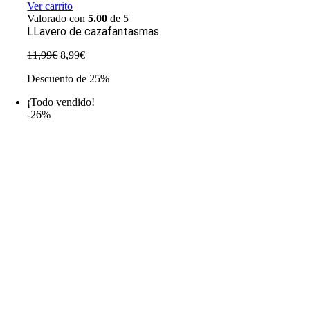
Ver carrito
Valorado con
5.00
de 5
LLavero de cazafantasmas
El
El
11,99
€
8,99
€
precio
precio
Descuento de 25%
original
actual
era:
es:
¡Todo vendido!
11,99€.
8,99€.
-26%