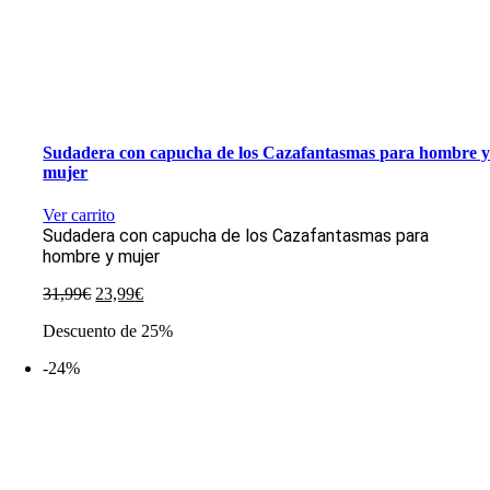
Sudadera con capucha de los Cazafantasmas para hombre 
mujer
Ver carrito
Sudadera con capucha de los Cazafantasmas para
hombre y mujer
El
El
31,99
€
23,99
€
precio
precio
Descuento de 25%
original
actual
era:
es:
-24%
31,99€.
23,99€.