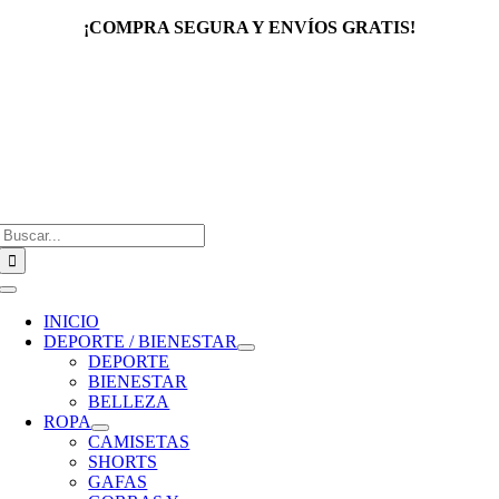
Saltar
¡COMPRA SEGURA Y ENVÍOS GRATIS!
al
contenido
Buscar:
Toggle
Navigation
INICIO
DEPORTE / BIENESTAR
DEPORTE
BIENESTAR
BELLEZA
ROPA
CAMISETAS
SHORTS
GAFAS