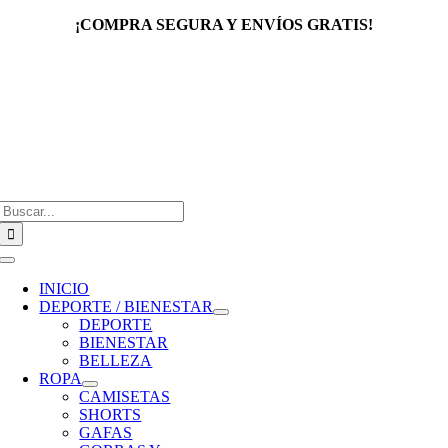
Saltar
¡COMPRA SEGURA Y ENVÍOS GRATIS!
al
contenido
Buscar:
Toggle
Navigation
INICIO
DEPORTE / BIENESTAR
DEPORTE
BIENESTAR
BELLEZA
ROPA
CAMISETAS
SHORTS
GAFAS