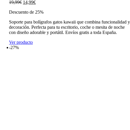
El
El
19,99
€
14,99
€
precio
precio
Descuento de 25%
original
actual
era:
es:
Soporte para bolígrafos gatos kawaii que combina funcionalidad 
19,99€.
14,99€.
decoración. Perfecta para tu escritorio, coche o mesita de noche
con diseño adorable y portátil. Envíos gratis a toda España.
Ver producto
-27%