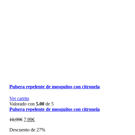
Pulsera repelente de mosquitos con citronela
Ver carrito
Valorado con
5.00
de 5
Pulsera repelente de mosquitos con citronela
El
El
10,99
€
7,99
€
precio
precio
Descuento de 27%
original
actual