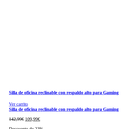
Silla de oficina reclinable con respaldo alto para Gaming
Ver carrito
Silla de oficina reclinable con respaldo alto para Gaming
El
El
142,99
€
109,99
€
precio
precio
Descuento de 23%