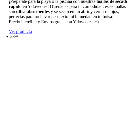
¡Prepárate para la playa o la piscina con nuestras
toallas de secad
11,99€
rápido
en Yaloveo.es! Diseñadas para tu comodidad, estas toallas
hasta
son
ultra absorbentes
y se secan en un abrir y cerrar de ojos,
19,99€
perfectas para no llevar peso extra ni humedad en tu bolsa.
Precio increíble y Envíos gratis con Yaloveo.es >:)
Ver producto
-23%