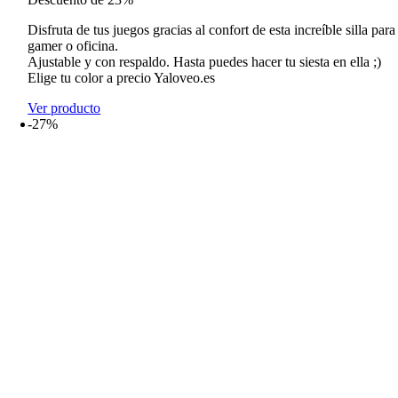
original
actual
era:
es:
Disfruta de tus juegos gracias al confort de esta increíble silla para
142,99€.
109,99€.
gamer o oficina.
Ajustable y con respaldo. Hasta puedes hacer tu siesta en ella ;)
Elige tu color a precio Yaloveo.es
Ver producto
-27%