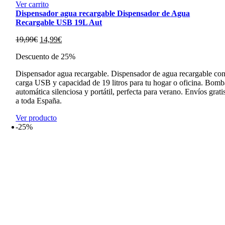
Ver carrito
Dispensador agua recargable Dispensador de Agua
Recargable USB 19L Aut
El
El
19,99
€
14,99
€
precio
precio
Descuento de 25%
original
actual
era:
es:
Dispensador agua recargable. Dispensador de agua recargable co
19,99€.
14,99€.
carga USB y capacidad de 19 litros para tu hogar o oficina. Bomb
automática silenciosa y portátil, perfecta para verano. Envíos grati
a toda España.
Ver producto
-25%