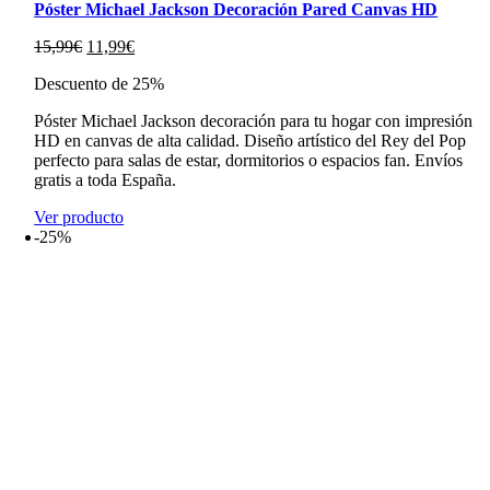
Póster Michael Jackson Decoración Pared Canvas HD
El
El
15,99
€
11,99
€
precio
precio
Descuento de 25%
original
actual
era:
es:
Póster Michael Jackson decoración para tu hogar con impresión
15,99€.
11,99€.
HD en canvas de alta calidad. Diseño artístico del Rey del Pop
perfecto para salas de estar, dormitorios o espacios fan. Envíos
gratis a toda España.
Ver producto
-25%