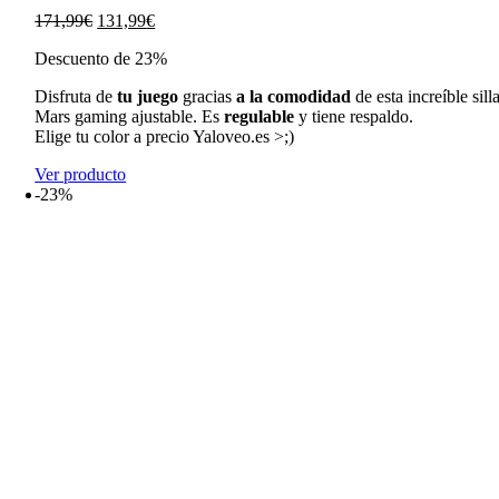
El
El
171,99
€
131,99
€
precio
precio
Descuento de 23%
original
actual
era:
es:
Disfruta de
tu juego
gracias
a la comodidad
de esta increíble sill
171,99€.
131,99€.
Mars gaming ajustable. Es
regulable
y tiene respaldo.
Elige tu color a precio Yaloveo.es >;)
Ver producto
-23%