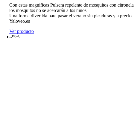
era:
es:
Con estas magnificas Pulsera repelente de mosquitos con citronela
10,99€.
7,99€.
los mosquitos no se acercarán a los niños.
Una forma divertida para pasar el verano sin picaduras y a precio
Yaloveo.es
Ver producto
-25%