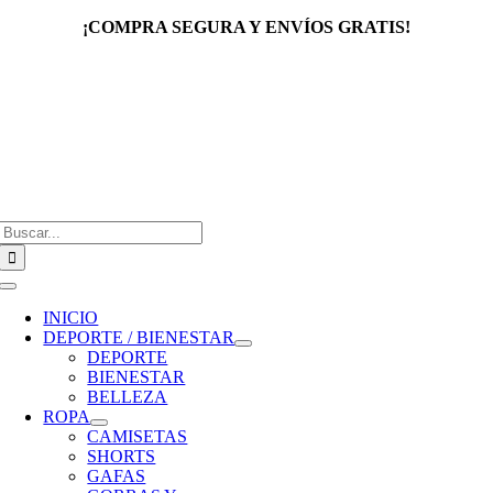
Saltar
¡COMPRA SEGURA Y ENVÍOS GRATIS!
al
contenido
Buscar:
Toggle
Navigation
INICIO
DEPORTE / BIENESTAR
DEPORTE
BIENESTAR
BELLEZA
ROPA
CAMISETAS
SHORTS
GAFAS