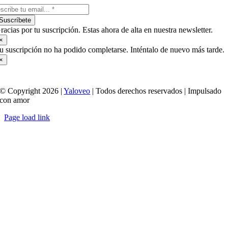
Suscríbete
racias por tu suscripción. Estas ahora de alta en nuestra newsletter.
×
u suscripción no ha podido completarse. Inténtalo de nuevo más tarde.
×
© Copyright 2026 |
Yaloveo
| Todos derechos reservados | Impulsado
con amor
Page load link
Ir
a
Arriba