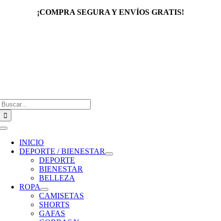
Saltar
¡COMPRA SEGURA Y ENVÍOS GRATIS!
al
contenido
Buscar:
Toggle
Navigation
INICIO
DEPORTE / BIENESTAR
DEPORTE
BIENESTAR
BELLEZA
ROPA
CAMISETAS
SHORTS
GAFAS