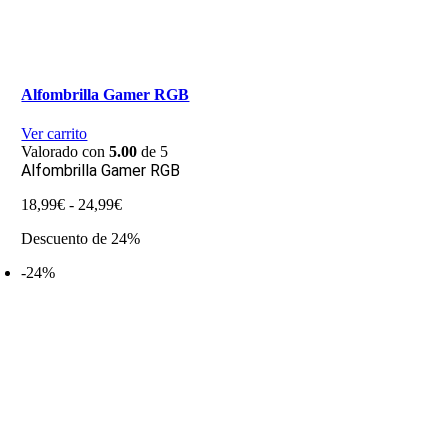
Alfombrilla Gamer RGB
Ver carrito
Valorado con
5.00
de 5
Alfombrilla Gamer RGB
Rango
18,99
€
-
24,99
€
de
Descuento de 24%
precios:
desde
-24%
18,99€
hasta
24,99€