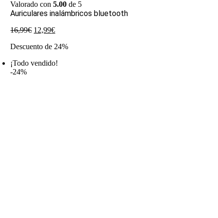
Valorado con
5.00
de 5
Auriculares inalámbricos bluetooth
El
El
16,99
€
12,99
€
precio
precio
Descuento de 24%
original
actual
era:
es:
¡Todo vendido!
16,99€.
12,99€.
-24%