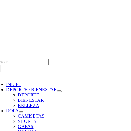
Saltar
al
contenido
scar:
oggle
avigation
INICIO
DEPORTE / BIENESTAR
DEPORTE
BIENESTAR
BELLEZA
ROPA
CAMISETAS
SHORTS
GAFAS