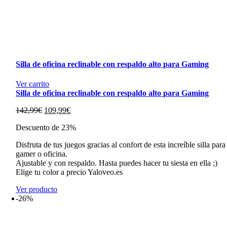
Silla de oficina reclinable con respaldo alto para Gaming
Ver carrito
Silla de oficina reclinable con respaldo alto para Gaming
El
El
142,99
€
109,99
€
precio
precio
Descuento de 23%
original
actual
era:
es:
Disfruta de tus juegos gracias al confort de esta increíble silla para
142,99€.
109,99€.
gamer o oficina.
Ajustable y con respaldo. Hasta puedes hacer tu siesta en ella ;)
Elige tu color a precio Yaloveo.es
Ver producto
-26%