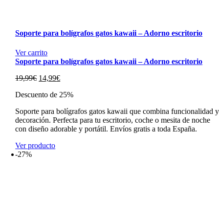
Soporte para bolígrafos gatos kawaii – Adorno escritorio
Ver carrito
Soporte para bolígrafos gatos kawaii – Adorno escritorio
El
El
19,99
€
14,99
€
precio
precio
Descuento de 25%
original
actual
era:
es:
Soporte para bolígrafos gatos kawaii que combina funcionalidad 
19,99€.
14,99€.
decoración. Perfecta para tu escritorio, coche o mesita de noche
con diseño adorable y portátil. Envíos gratis a toda España.
Ver producto
-27%