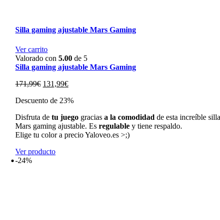
Silla gaming ajustable Mars Gaming
Ver carrito
Valorado con
5.00
de 5
Silla gaming ajustable Mars Gaming
El
El
171,99
€
131,99
€
precio
precio
Descuento de 23%
original
actual
era:
es:
Disfruta de
tu juego
gracias
a la comodidad
de esta increíble sill
171,99€.
131,99€.
Mars gaming ajustable. Es
regulable
y tiene respaldo.
Elige tu color a precio Yaloveo.es >;)
Ver producto
-24%