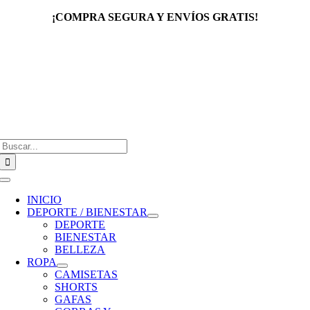
Saltar
¡COMPRA SEGURA Y ENVÍOS GRATIS!
al
contenido
Buscar:
Toggle
Navigation
INICIO
DEPORTE / BIENESTAR
DEPORTE
BIENESTAR
BELLEZA
ROPA
CAMISETAS
SHORTS
GAFAS