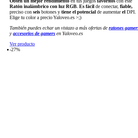
Obtén un mejor rendimiento
en tus juegos
favoritos
con este
28,99€.
21,99€.
Ratón inalámbrico con luz RGB
.
Es fácil
de conectar,
fiable,
preciso con
seis
botones y
tiene el potencial
de aumentar
el
DPI.
Elige tu color a precio Yaloveo.es >;)
También puedes echar un vistazo a más ofertas de
ratones gamer
y
accesorios de gamers
en Yaloveo.es
Ver producto
-27%