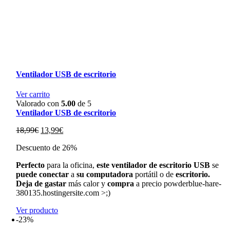
Ventilador USB de escritorio
Ver carrito
Valorado con
5.00
de 5
Ventilador USB de escritorio
El
El
18,99
€
13,99
€
precio
precio
Descuento de 26%
original
actual
era:
es:
Perfecto
para la oficina,
este ventilador de escritorio USB
se
18,99€.
13,99€.
puede conectar
a
su computadora
portátil o de
escritorio.
Deja de gastar
más calor y
compra
a precio powderblue-hare-
380135.hostingersite.com >;)
Ver producto
-23%