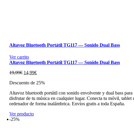
Altavoz Bluetooth Portátil TG117 — Sonido Dual Bass
Ver carrito
Altavoz Bluetooth Portátil TG117 — Sonido Dual Bass
El
El
19,99
€
14,99
€
precio
precio
Descuento de 25%
original
actual
era:
es:
Altavoz bluetooth portátil con sonido envolvente y dual bass para
19,99€.
14,99€.
disfrutar de tu música en cualquier lugar. Conecta tu móvil, tablet 
ordenador de forma inalámbrica. Envíos gratis a toda España.
Ver producto
-25%