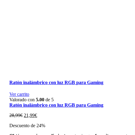
Ratón inalámbrico con luz RGB para Gaming
Ver carrito
Valorado con
5.00
de 5
Ratón inalámbrico con luz RGB para Gaming
El
El
28,99
€
21,99
€
precio
precio
Descuento de 24%
original
actual
era:
es: