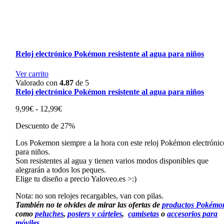
Reloj electrónico Pokémon resistente al agua para niños
Ver carrito
Valorado con
4.87
de 5
Reloj electrónico Pokémon resistente al agua para niños
Rango
9,99
€
-
12,99
€
de
Descuento de 27%
precios:
desde
Los Pokemon siempre a la hora con este reloj Pokémon electrónic
9,99€
para niños.
hasta
Son resistentes al agua y tienen varios modos disponibles que
12,99€
alegrarán a todos los peques.
Elige tu diseño a precio Yaloveo.es >:)
Nota: no son relojes recargables, van con pilas.
También no te olvides de mirar las ofertas de
productos Pokémo
como
peluches
,
posters y cárteles
,
camisetas
o
accesorios para
móviles