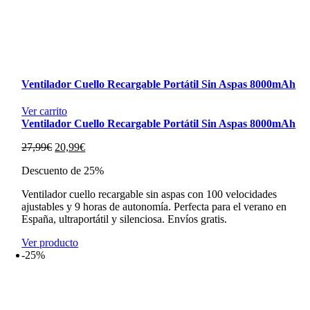
Ventilador Cuello Recargable Portátil Sin Aspas 8000mAh
Ver carrito
Ventilador Cuello Recargable Portátil Sin Aspas 8000mAh
El
El
27,99
€
20,99
€
precio
precio
Descuento de 25%
original
actual
era:
es:
Ventilador cuello recargable sin aspas con 100 velocidades
27,99€.
20,99€.
ajustables y 9 horas de autonomía. Perfecta para el verano en
España, ultraportátil y silenciosa. Envíos gratis.
Ver producto
-25%