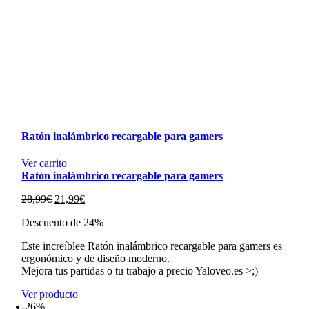
Ratón inalámbrico recargable para gamers
Ver carrito
Ratón inalámbrico recargable para gamers
El
El
28,99
€
21,99
€
precio
precio
Descuento de 24%
original
actual
era:
es:
Este increíblee Ratón inalámbrico recargable para gamers es
28,99€.
21,99€.
ergonómico y de diseño moderno.
Mejora tus partidas o tu trabajo a precio Yaloveo.es >;)
Ver producto
-26%