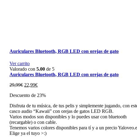
Auriculares Bluetooth, RGB LED con orejas de gato
Ver carrito
Valorado con
5.00
de 5
Auriculares Bluetooth, RGB LED con orejas de gato
El
El
29,99
€
22,99
€
precio
precio
Descuento de 23%
original
actual
era:
es:
Disfruta de tu música, de tus pelis y simplemente jugando, con est
29,99€.
22,99€.
casco audio “Kawaii” con orejas de gatos LED RGB.
Varios modos son disponibles y lo puedes usar con bluetooth
(recargable) o con cable.
Tenemos varios colores disponibles para tí y a un precio Yaloveo.
Elige ya el tuyo >:)