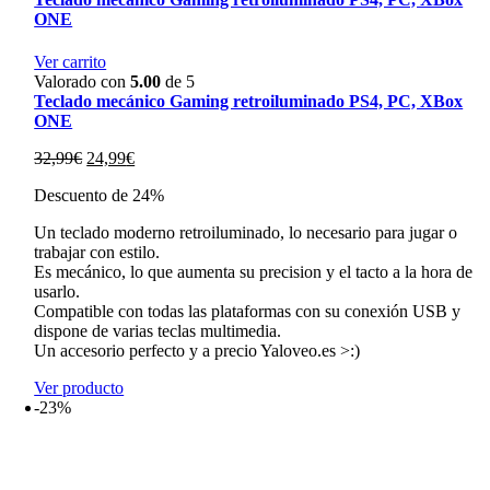
ONE
Ver carrito
Valorado con
5.00
de 5
Teclado mecánico Gaming retroiluminado PS4, PC, XBox
ONE
El
El
32,99
€
24,99
€
precio
precio
Descuento de 24%
original
actual
era:
es:
Un teclado moderno retroiluminado, lo necesario para jugar o
32,99€.
24,99€.
trabajar con estilo.
Es mecánico, lo que aumenta su precision y el tacto a la hora de
usarlo.
Compatible con todas las plataformas con su conexión USB y
dispone de varias teclas multimedia.
Un accesorio perfecto y a precio Yaloveo.es >:)
Ver producto
-23%