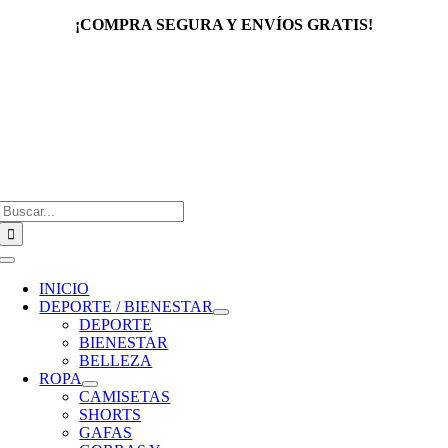
Saltar
¡COMPRA SEGURA Y ENVÍOS GRATIS!
al
contenido
Buscar:
Toggle
Navigation
INICIO
DEPORTE / BIENESTAR
DEPORTE
BIENESTAR
BELLEZA
ROPA
CAMISETAS
SHORTS
GAFAS