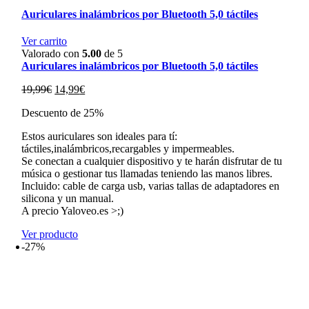
Auriculares inalámbricos por Bluetooth 5,0 táctiles
Ver carrito
Valorado con
5.00
de 5
Auriculares inalámbricos por Bluetooth 5,0 táctiles
El
El
19,99
€
14,99
€
precio
precio
Descuento de 25%
original
actual
era:
es:
Estos auriculares son ideales para tí:
19,99€.
14,99€.
táctiles,inalámbricos,recargables y impermeables.
Se conectan a cualquier dispositivo y te harán disfrutar de tu
música o gestionar tus llamadas teniendo las manos libres.
Incluido: cable de carga usb, varias tallas de adaptadores en
silicona y un manual.
A precio Yaloveo.es >;)
Ver producto
-27%