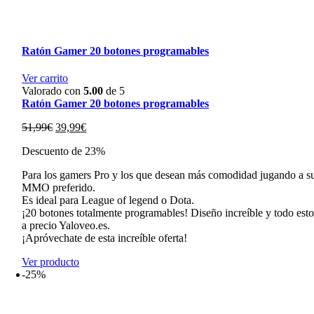
Ratón Gamer 20 botones programables
Ver carrito
Valorado con
5.00
de 5
Ratón Gamer 20 botones programables
El
El
51,99
€
39,99
€
precio
precio
Descuento de 23%
original
actual
era:
es:
Para los gamers Pro y los que desean más comodidad jugando a s
51,99€.
39,99€.
MMO preferido.
Es ideal para League of legend o Dota.
¡20 botones totalmente programables! Diseño increíble y todo est
a precio Yaloveo.es.
¡Apróvechate de esta increíble oferta!
Ver producto
-25%