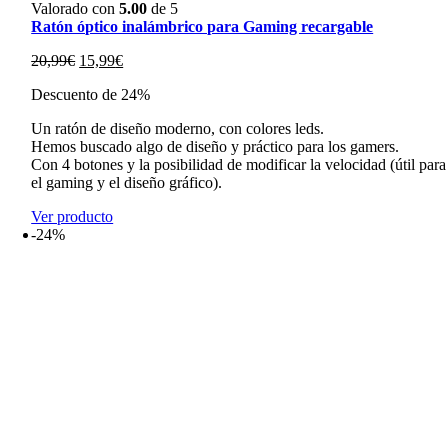
Valorado con
5.00
de 5
Ratón óptico inalámbrico para Gaming recargable
El
El
20,99
€
15,99
€
precio
precio
Descuento de 24%
original
actual
era:
es:
Un ratón de diseño moderno, con colores leds.
20,99€.
15,99€.
Hemos buscado algo de diseño y práctico para los gamers.
Con 4 botones y la posibilidad de modificar la velocidad (útil para
el gaming y el diseño gráfico).
Ver producto
-24%