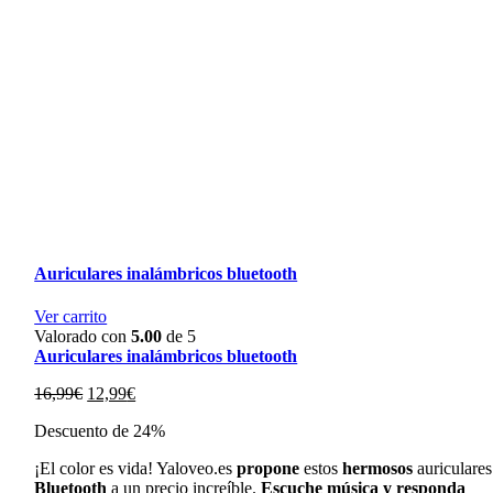
Auriculares inalámbricos bluetooth
Ver carrito
Valorado con
5.00
de 5
Auriculares inalámbricos bluetooth
El
El
16,99
€
12,99
€
precio
precio
Descuento de 24%
original
actual
era:
es:
¡El color es vida! Yaloveo.es
propone
estos
hermosos
auriculares
16,99€.
12,99€.
Bluetooth
a un precio increíble.
Escuche música y responda