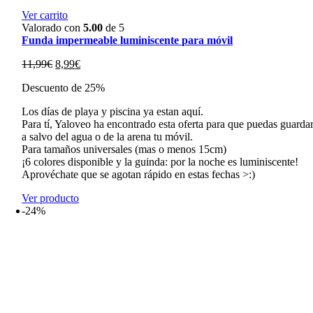
Ver carrito
Valorado con
5.00
de 5
Funda impermeable luminiscente para móvil
El
El
11,99
€
8,99
€
precio
precio
Descuento de 25%
original
actual
era:
es:
Los días de playa y piscina ya estan aquí.
11,99€.
8,99€.
Para tí, Yaloveo ha encontrado esta oferta para que puedas guarda
a salvo del agua o de la arena tu móvil.
Para tamaños universales (mas o menos 15cm)
¡6 colores disponible y la guinda: por la noche es luminiscente!
Aprovéchate que se agotan rápido en estas fechas >:)
Ver producto
-24%