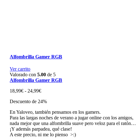
Alfombrilla Gamer RGB
Ver carrito
Valorado con
5.00
de 5
Alfombrilla Gamer RGB
Rango
18,99
€
-
24,99
€
de
Descuento de 24%
precios:
desde
En Yaloveo, también pensamos en los gamers.
18,99€
Para las largas noches de verano a jugar online con los amigos,
hasta
nada mejor que una alfombrilla suave pero veloz para el ratón…
24,99€
¡Y además parpadea, qué clase!
A este precio, ni me lo pienso >:)