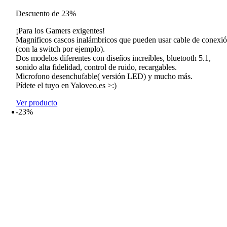
precio
precio
Descuento de 23%
original
actual
era:
es:
¡Para los Gamers exigentes!
51,99€.
39,99€.
Magnificos cascos inalámbricos que pueden usar cable de conexi
(con la switch por ejemplo).
Dos modelos diferentes con diseños increíbles, bluetooth 5.1,
sonido alta fidelidad, control de ruido, recargables.
Microfono desenchufable( versión LED) y mucho más.
Pídete el tuyo en Yaloveo.es >:)
Ver producto
-23%