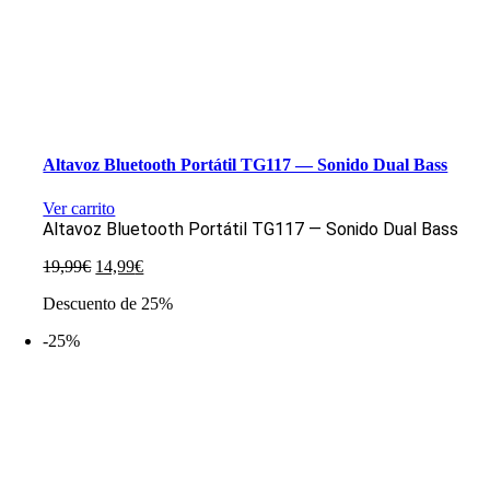
Altavoz Bluetooth Portátil TG117 — Sonido Dual Bass
Ver carrito
Altavoz Bluetooth Portátil TG117 — Sonido Dual Bass
El
El
19,99
€
14,99
€
precio
precio
Descuento de 25%
original
actual
era:
es:
-25%
19,99€.
14,99€.