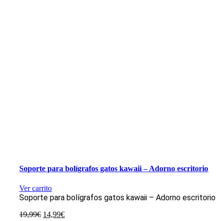
Soporte para bolígrafos gatos kawaii – Adorno escritorio
Ver carrito
Soporte para bolígrafos gatos kawaii – Adorno escritorio
El
El
19,99
€
14,99
€