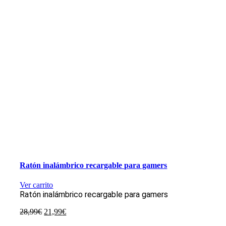
Ratón inalámbrico recargable para gamers
Ver carrito
Ratón inalámbrico recargable para gamers
El
El
28,99
€
21,99
€
precio
precio