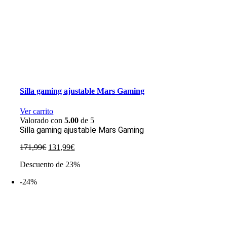
Silla gaming ajustable Mars Gaming
Ver carrito
Valorado con
5.00
de 5
Silla gaming ajustable Mars Gaming
El
El
171,99
€
131,99
€
precio
precio
Descuento de 23%
original
actual
era:
es:
-24%
171,99€.
131,99€.