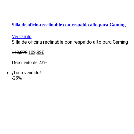
Silla de oficina reclinable con respaldo alto para Gaming
Ver carrito
Silla de oficina reclinable con respaldo alto para Gaming
El
El
142,99
€
109,99
€
precio
precio
Descuento de 23%
original
actual
era:
es:
¡Todo vendido!
142,99€.
109,99€.
-26%