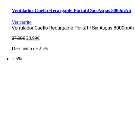
Ventilador Cuello Recargable Portátil Sin Aspas 8000mAh
Ver carrito
Ventilador Cuello Recargable Portátil Sin Aspas 8000mAh
El
El
27,99
€
20,99
€
precio
precio
Descuento de 25%
original
actual
era:
es:
-25%
27,99€.
20,99€.