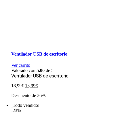
Ventilador USB de escritorio
Ver carrito
Valorado con
5.00
de 5
Ventilador USB de escritorio
El
El
18,99
€
13,99
€
precio
precio
Descuento de 26%
original
actual
era:
es:
¡Todo vendido!
18,99€.
13,99€.
-23%