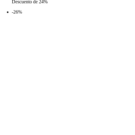
Descuento de 24%
original
actual
era:
es:
-26%
28,99€.
21,99€.