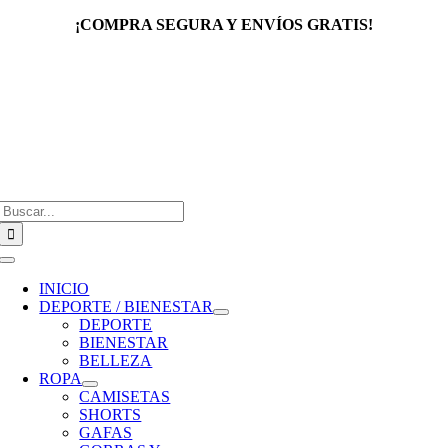
Saltar
¡COMPRA SEGURA Y ENVÍOS GRATIS!
al
contenido
Buscar:
Toggle
Navigation
INICIO
DEPORTE / BIENESTAR
DEPORTE
BIENESTAR
BELLEZA
ROPA
CAMISETAS
SHORTS
GAFAS