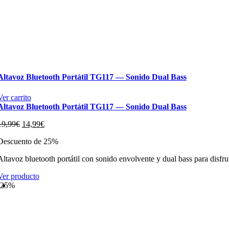
Altavoz Bluetooth Portátil TG117 — Sonido Dual Bass
Ver carrito
Altavoz Bluetooth Portátil TG117 — Sonido Dual Bass
El
El
19,99
€
14,99
€
precio
precio
Descuento de 25%
original
actual
era:
es:
Altavoz bluetooth portátil con sonido envolvente y dual bass para disfru
19,99€.
14,99€.
Ver producto
-25%