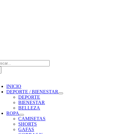
Saltar
al
contenido
scar:
oggle
avigation
INICIO
DEPORTE / BIENESTAR
DEPORTE
BIENESTAR
BELLEZA
ROPA
CAMISETAS
SHORTS
GAFAS