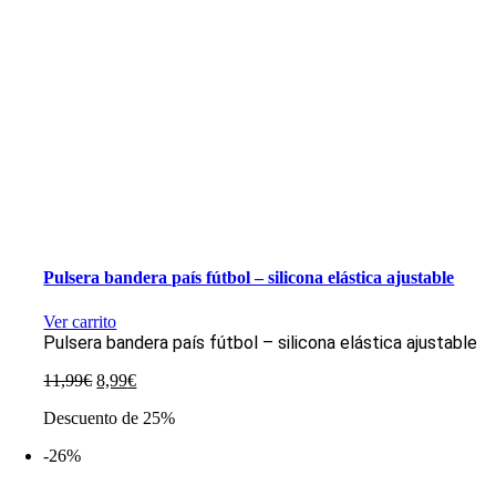
Pulsera bandera país fútbol – silicona elástica ajustable
Ver carrito
Pulsera bandera país fútbol – silicona elástica ajustable
El
El
11,99
€
8,99
€
precio
precio
Descuento de 25%
original
actual
era:
es:
-26%
11,99€.
8,99€.