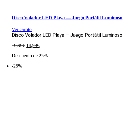
Disco Volador LED Playa — Juego Portátil Luminoso
Ver carrito
Disco Volador LED Playa — Juego Portátil Luminoso
El
El
19,99
€
14,99
€
precio
precio
Descuento de 25%
original
actual
era:
es:
-25%
19,99€.
14,99€.