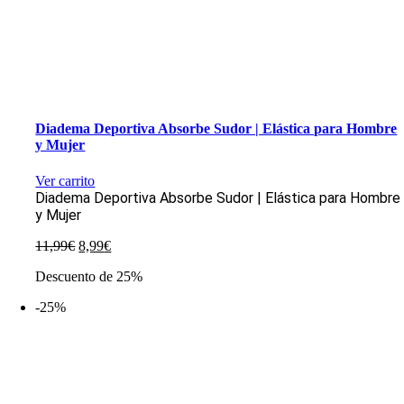
Diadema Deportiva Absorbe Sudor | Elástica para Hombre
y Mujer
Ver carrito
Diadema Deportiva Absorbe Sudor | Elástica para Hombre
y Mujer
El
El
11,99
€
8,99
€
precio
precio
Descuento de 25%
original
actual
era:
es:
-25%
11,99€.
8,99€.