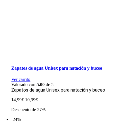
Zapatos de agua Unisex para natación y buceo
Ver carrito
Valorado con
5.00
de 5
Zapatos de agua Unisex para natación y buceo
El
El
14,99
€
10,99
€
precio
precio
Descuento de 27%
original
actual
era:
es:
-24%
14,99€.
10,99€.