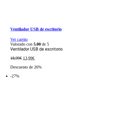
Ventilador USB de escritorio
Ver carrito
Valorado con
5.00
de 5
Ventilador USB de escritorio
El
El
18,99
€
13,99
€
precio
precio
Descuento de 26%
original
actual
era:
es:
-27%
18,99€.
13,99€.