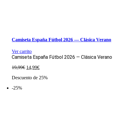
Camiseta España Fútbol 2026 — Clásica Verano
Ver carrito
Camiseta España Fútbol 2026 — Clásica Verano
El
El
19,99
€
14,99
€
precio
precio
Descuento de 25%
original
actual
era:
es:
-25%
19,99€.
14,99€.