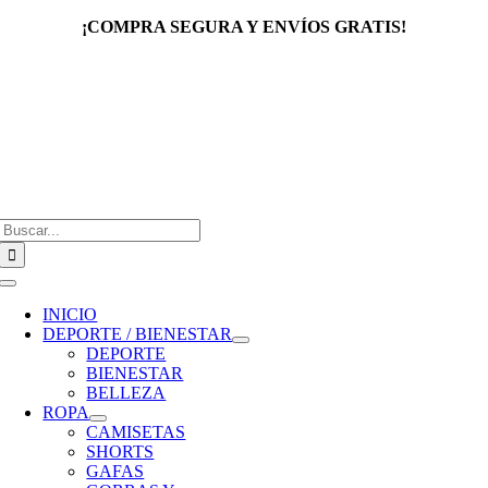
Saltar
¡COMPRA SEGURA Y ENVÍOS GRATIS!
al
contenido
Buscar:
Toggle
Navigation
INICIO
DEPORTE / BIENESTAR
DEPORTE
BIENESTAR
BELLEZA
ROPA
CAMISETAS
SHORTS
GAFAS