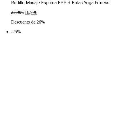
Rodillo Masaje Espuma EPP + Bolas Yoga Fitness
El
El
22,99
€
16,99
€
precio
precio
Descuento de 26%
original
actual
era:
es:
-25%
22,99€.
16,99€.