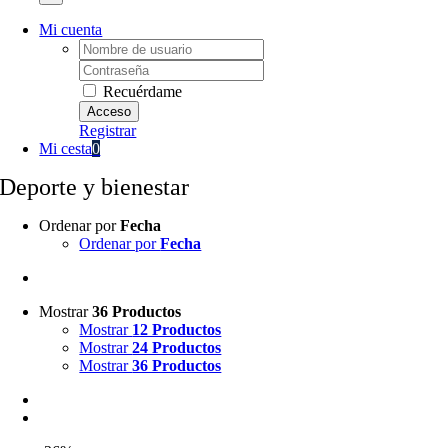
Mi cuenta
Username:
Password:
Recuérdame
Registrar
Mi cesta
0
Deporte y bienestar
Ordenar por
Fecha
Ordenar por
Fecha
Mostrar
36 Productos
Mostrar
12 Productos
Mostrar
24 Productos
Mostrar
36 Productos