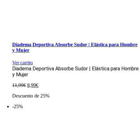
Diadema Deportiva Absorbe Sudor | Elástica para Hombre
y Mujer
Ver carrito
Diadema Deportiva Absorbe Sudor | Elástica para Hombre
y Mujer
El
El
11,99
€
8,99
€
precio
precio
Descuento de 25%
original
actual
era:
es:
-25%
11,99€.
8,99€.