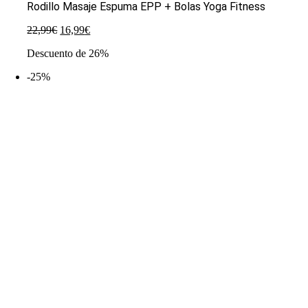
Rodillo Masaje Espuma EPP + Bolas Yoga Fitness
El
El
22,99
€
16,99
€
precio
precio
Descuento de 26%
original
actual
era:
es:
-25%
22,99€.
16,99€.