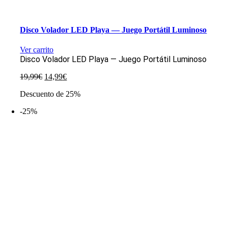
Disco Volador LED Playa — Juego Portátil Luminoso
Ver carrito
Disco Volador LED Playa — Juego Portátil Luminoso
El
El
19,99
€
14,99
€
precio
precio
Descuento de 25%
original
actual
era:
es:
-25%
19,99€.
14,99€.