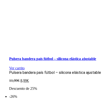
Pulsera bandera país fútbol – silicona elástica ajustable
Ver carrito
Pulsera bandera país fútbol – silicona elástica ajustable
El
El
11,99
€
8,99
€
precio
precio
Descuento de 25%
original
actual
era:
es:
-26%
11,99€.
8,99€.