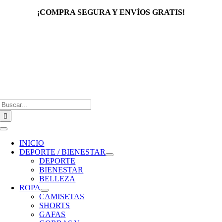
Saltar
¡COMPRA SEGURA Y ENVÍOS GRATIS!
al
contenido
Buscar:
Toggle
Navigation
INICIO
DEPORTE / BIENESTAR
DEPORTE
BIENESTAR
BELLEZA
ROPA
CAMISETAS
SHORTS
GAFAS