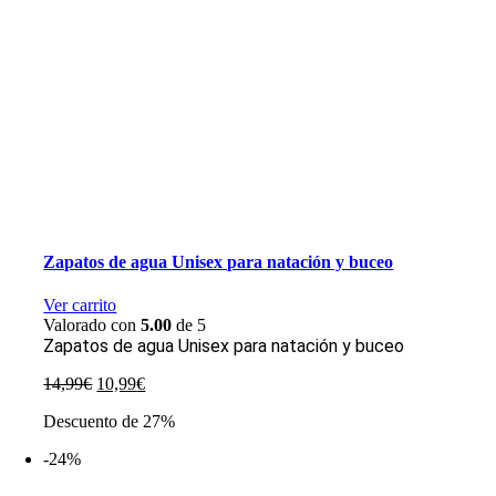
Zapatos de agua Unisex para natación y buceo
Ver carrito
Valorado con
5.00
de 5
Zapatos de agua Unisex para natación y buceo
El
El
14,99
€
10,99
€
precio
precio
Descuento de 27%
original
actual
era:
es:
-24%
14,99€.
10,99€.