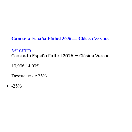
Camiseta España Fútbol 2026 — Clásica Verano
Ver carrito
Camiseta España Fútbol 2026 — Clásica Verano
El
El
19,99
€
14,99
€
precio
precio
Descuento de 25%
original
actual
era:
es:
-25%
19,99€.
14,99€.