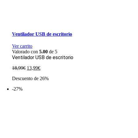
Ventilador USB de escritorio
Ver carrito
Valorado con
5.00
de 5
Ventilador USB de escritorio
El
El
18,99
€
13,99
€
precio
precio
Descuento de 26%
original
actual
era:
es:
-27%
18,99€.
13,99€.