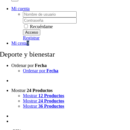
Mi cuenta
Username:
Password:
Recuérdame
Registrar
Mi cesta
0
Deporte y bienestar
Ordenar por
Fecha
Ordenar por
Fecha
Mostrar
24 Productos
Mostrar
12 Productos
Mostrar
24 Productos
Mostrar
36 Productos